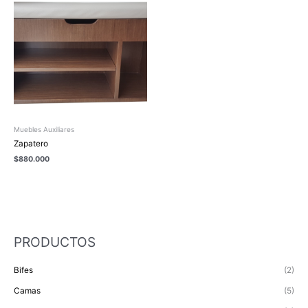
Muebles Auxiliares
Zapatero
$
880.000
PRODUCTOS
Bifes
(2)
Camas
(5)