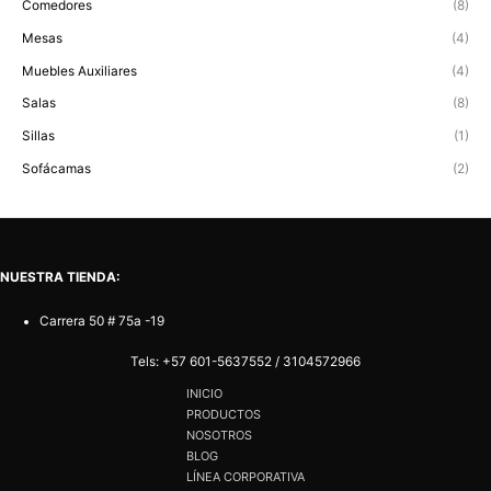
Comedores
(8)
Mesas
(4)
Muebles Auxiliares
(4)
Salas
(8)
Sillas
(1)
Sofácamas
(2)
NUESTRA TIENDA:
Carrera 50 # 75a -19
Tels:
+57 601-5637552
/
3104572966
INICIO
PRODUCTOS
NOSOTROS
BLOG
LÍNEA CORPORATIVA