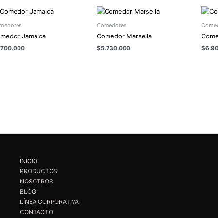
medores
Comedores
Comed
medor Jamaica
Comedor Marsella
Come
.700.000
$
5.730.000
$
6.9
INICIO
PRODUCTOS
NOSOTROS
BLOG
LÍNEA CORPORATIVA
CONTACTO