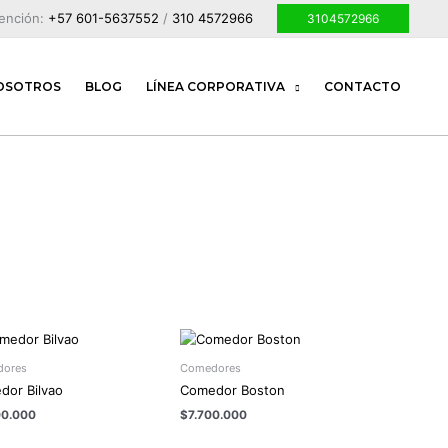
tención:
+57 601-5637552
/
310 4572966
3104572966
OSOTROS
BLOG
LÍNEA CORPORATIVA
CONTACTO
ores
Comedores
dor Bilvao
Comedor Boston
00.000
$
7.700.000