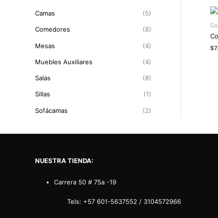
m
m
Camas
(5)
o
o
Co
Comedores
(8)
Co
Mesas
(4)
$
7
Muebles Auxiliares
(4)
Salas
(8)
Sillas
(1)
Sofácamas
(2)
NUESTRA TIENDA:
Carrera 50 # 75a -19
Tels:
+57 601-5637552
/
3104572966