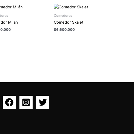
ores
Comedores
dor Milán
Comedor Skalet
00.000
$
6.600.000