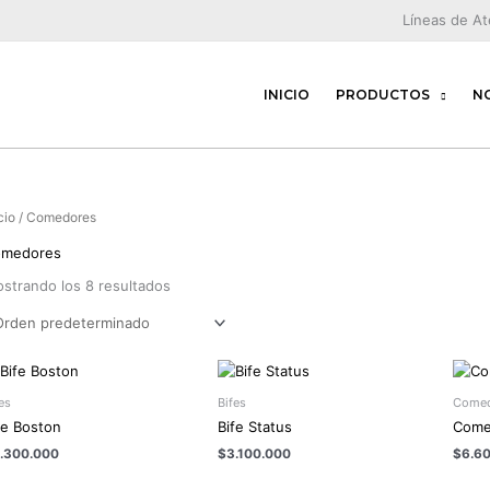
Líneas de A
INICIO
PRODUCTOS
N
cio
/ Comedores
medores
strando los 8 resultados
es
Bifes
Comed
fe Boston
Bife Status
Come
.300.000
$
3.100.000
$
6.6