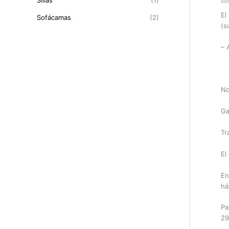
Sillas
(1)
El
Sofácamas
(2)
(s
– 
No
Ga
Tr
El
En
há
Pa
29