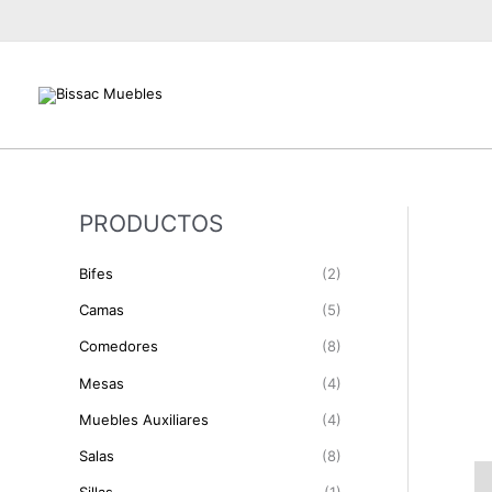
Ir
al
contenido
PRODUCTOS
Bifes
(2)
Camas
(5)
Comedores
(8)
Mesas
(4)
Muebles Auxiliares
(4)
Salas
(8)
De