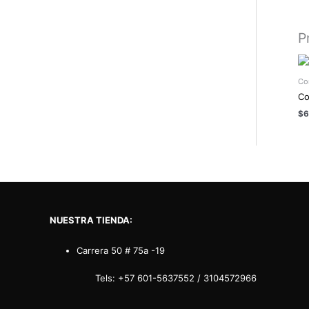
P
Co
Co
$
6
NUESTRA TIENDA:
Carrera 50 # 75a -19
Tels:
+57 601-5637552
/
3104572966