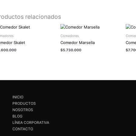
roductos relacionados
medores
Comedores
Comed
medor Skalet
Comedor Marsella
Come
.600.000
$
5.730.000
$
7.70
INICIO
PRODUCTOS
NOSOTROS
BLOG
LÍNEA CORPORATIVA
CONTACTO