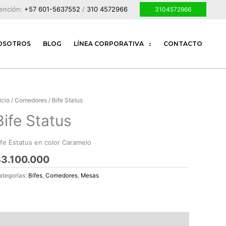
tención:
+57 601-5637552
/
310 4572966
3104572966
OSOTROS
BLOG
LÍNEA CORPORATIVA
CONTACTO
icio
/
Comedores
/ Bife Status
Bife Status
ife Estatus en color Caramelo
$
3.100.000
ategorías:
Bifes
,
Comedores
,
Mesas