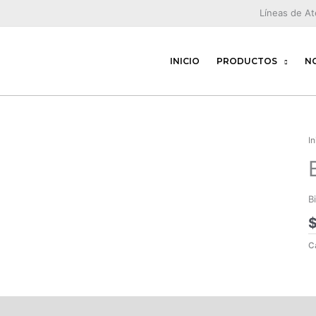
Líneas de A
INICIO
PRODUCTOS
N
In
B
C
scripción
Valoraciones (0)