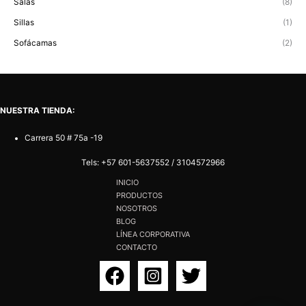
Salas
(8)
Sillas
(1)
Sofácamas
(2)
NUESTRA TIENDA:
Carrera 50 # 75a -19
Tels:
+57 601-5637552
/
3104572966
INICIO
PRODUCTOS
NOSOTROS
BLOG
LÍNEA CORPORATIVA
CONTACTO