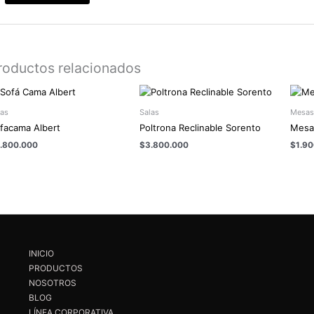
roductos relacionados
las
Salas
Mesas
facama Albert
Poltrona Reclinable Sorento
Mesa 
.800.000
$
3.800.000
$
1.9
INICIO
PRODUCTOS
NOSOTROS
BLOG
LÍNEA CORPORATIVA