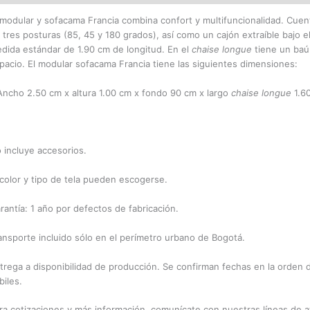
 modular y sofacama Francia combina confort y multifuncionalidad. Cuen
 tres posturas (85, 45 y 180 grados), así como un cajón extraíble bajo e
dida estándar de 1.90 cm de longitud. En el
chaise longue
tiene un baú
pacio. El modular sofacama Francia tiene las siguientes dimensiones:
Ancho 2.50 cm x altura 1.00 cm x fondo 90 cm x largo
chaise longue
1.6
 incluye accesorios.
 color y tipo de tela pueden escogerse.
rantía: 1 año por defectos de fabricación.
ansporte incluido sólo en el perímetro urbano de Bogotá.
trega a disponibilidad de producción. Se confirman fechas en la orden 
biles.
ra cotizaciones y más información, comunícate con nuestras líneas de 