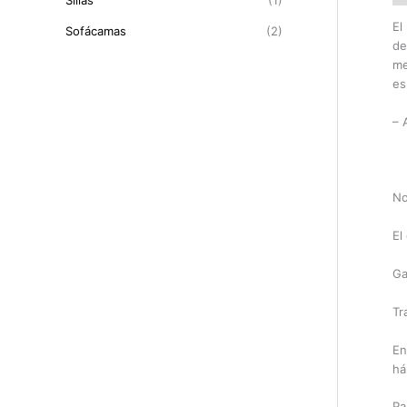
Sillas
(1)
El
Sofácamas
(2)
de
me
es
– 
No
El
Ga
Tr
En
há
Pa