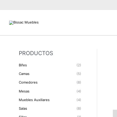
Ir
al
contenido
PRODUCTOS
Bifes
(2)
Camas
(5)
Comedores
(8)
Mesas
(4)
Muebles Auxiliares
(4)
Salas
(8)
De