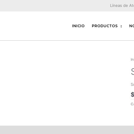
Líneas de A
INICIO
PRODUCTOS
N
In
S
C
scripción
Valoraciones (0)