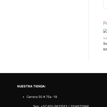
P
Sa
So
$
3
NUESTRA TIENDA:
Carrera 50 # 75a -19
Tels:
+57 601-5637552
/
3104572966