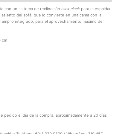
ta con un sistema de reclinación
click clack
para el espaldar
l asiento del sofá, que lo convierte en una cama con la
l amplio integrado, para el aprovechamiento máximo del
0 cm
de pedido el día de la compra, aproximadamente a 20 días
atención: Teléfono: 60-1 329 0809 / WhatsApp: 310 457