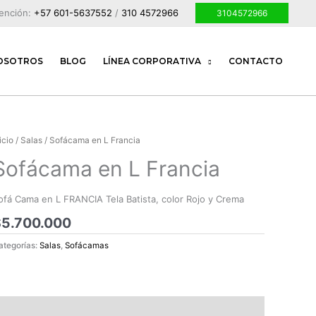
tención:
+57 601-5637552
/
310 4572966
3104572966
OSOTROS
BLOG
LÍNEA CORPORATIVA
CONTACTO
icio
/
Salas
/ Sofácama en L Francia
Sofácama en L Francia
ofá Cama en L FRANCIA Tela Batista, color Rojo y Crema
$
5.700.000
ategorías:
Salas
,
Sofácamas