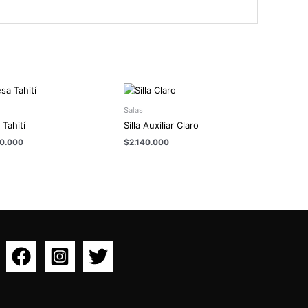
Salas
Tahití
Silla Auxiliar Claro
00.000
$
2.140.000